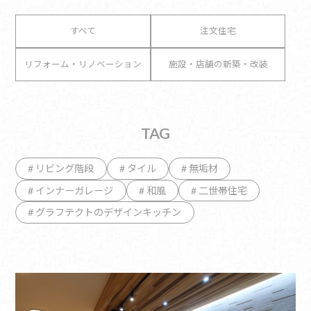
すべて
注文住宅
リフォーム・リノベーション
施設・店舗の新築・改装
TAG
# リビング階段
# タイル
# 無垢材
# インナーガレージ
# 和風
# 二世帯住宅
# グラフテクトのデザインキッチン