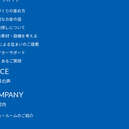
づくりの進め方
切なお金の話
地探しについて
の素材・設備を考える
Rによる住まいのご提案
フターサポート
くあるご質問
ICE
様の声
MPANY
案内
ョールームのご紹介