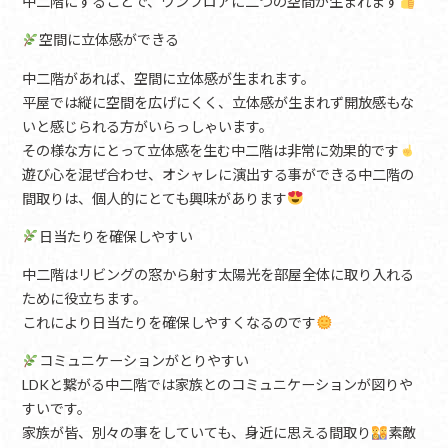
中二階にすることで、ワンフロアに二つの空間が生まれます
空間に立体感ができる
中二階があれば、空間に立体感が生まれます。
平屋では縦に空間を広げにくく、立体感が生まれず開放感もな
いと感じられる方がいらっしゃいます。
その様な方にとって立体感を生む中二階は非常に効果的です
遊び心を混ぜ合わせ、オシャレに演出する事ができる中二階の
間取りは、個人的にとても興味があります
日当たりを確保しやすい
中二階はリビングの窓から射す太陽光を部屋全体に取り入れる
ために役立ちます。
これにより日当たりを確保しやすくなるのです
コミュニケーションがとりやすい
LDKと繋がる中二階では家族とのコミュニケーションが図りや
すいです。
家族が皆、別々の事をしていても、身近に思える間取り
素敵