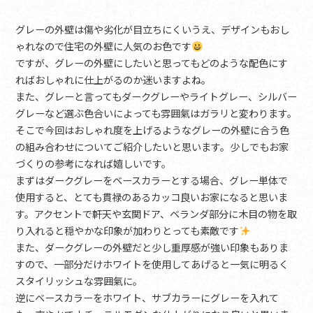
グレーの外壁は傷や劣化が目立ちにくいうえ、デザインもおし
ゃれなので住宅の外壁に人気のお色です
ですが、グレーの外壁にしたいと思ってもどのような配色にす
ればおしゃれに仕上がるのか迷いますよね。
また、グレーと言ってもダークグレーやライトグレー、シルバー
グレーなど選ぶ色合いによっても雰囲氣はガラリと変わります。
そこで今回はおしゃれ度を上げるようなグレーの外壁に合う色
の組み合わせについてご紹介したいと思います。少しでもお家
づくりの参考になれば嬉しいです。
まずはダークグレーをベースカラーとする場合、グレー単体で
使用すると、とても貫禄のあるカッコ良いお家になると思いま
す。アクセントで軒天や玄関ドア、ベランダ部分に木目の物を取
り入れると穏やかな印象が加わりとっても素敵です
また、ダークグレーの外壁だと少し重厚感が強い印象もありま
すので、一部分だけホワイトを使用してあげると一気に明るく
スタイリッシュな雰囲氣に。
逆にベースカラーをホワイト、サブカラーにグレーを入れて