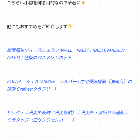
こちらは小物を飾る目的なので華奢に
他にもおすすめをご紹介します
設置簡単ウォールシェルフ”WALL FREE”｜(BELLE MAISON
DAYS)｜通販のベルメゾンネット
FOLDA シェルフ300㎜ シルバー | 住宅設備機器（洗面台）の
通販 Crafree(クラフリー)
ピッタナ｜洗面所収納（洗面収納）｜洗面所・水回りの通販｜
ミラタップ（旧サンワカンパニー）