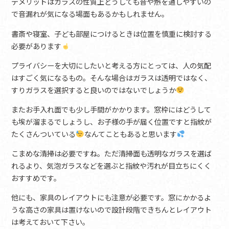
デメリットはガラスの性質上どうしても音や熱を通しやすいの
で音漏れが気になる場面もあるかもしれません。
書斎や寝室、子ども部屋につけるときは位置を慎重に検討する
必要があります
プライバシーを大切にしたいと考える方にとっては、人の気配
はすごく気になるもの。そんな場合はガラスは透明ではなく、
すりガラスを選択すると良いのではないでしょうか
またお手入れ面でも少し手間がかかります。窓枠にはどうして
も埃が溜まるでしょうし、お子様の手が届く位置ですと指紋が
たくさんついている
なんてこともあると思います
こまめな清掃は必要ですね。ただ清掃面も透明なガラスを選ば
れるより、気泡ガラスなどを選ぶと指紋や汚れが目立ちにくく
おすすめです。
他にも、家具のレイアウトにも注意が必要です。窓にかかるよ
うな高さの家具は置けないので設計段階できちんとレイアウト
は考えておいて下さい。